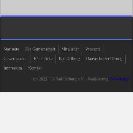
Startseite
Die Gemeinschaft
Mitglieder
Vorstand
Gewerbeschau
Rückblicke
Bad Driburg
Datenschutzerklärung
Impressum
Kontakt
(c) 2022 UG Bad Driburg e.V. | Realisierung
IWWdesign