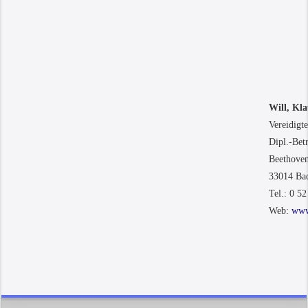
Will, Kla
Vereidigte
Dipl.-Bet
Beethoven
33014 Ba
Tel.: 0 52
Web:
www