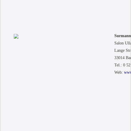
Surmann
Salon Ull
Lange Str
33014 Ba
Tel.: 0 52
Web:
www