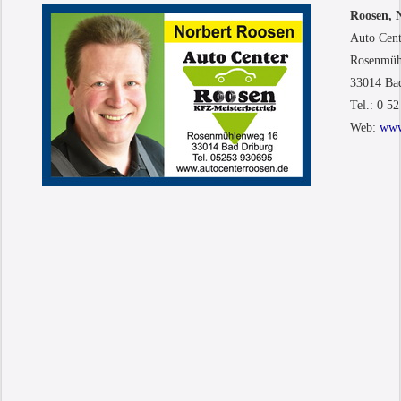
Roosen, 
Auto Cen
Rosenmüh
33014 Ba
Tel.: 0 52
Web:
www