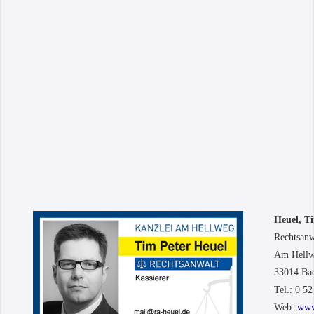
Heuel, T
Rechtsanw
Am Hellw
33014 Ba
Tel.: 0 5
Web:
www