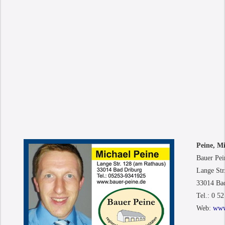
Peine, M
Bauer Pei
Lange Str
33014 Ba
Tel.: 0 5
Web:
www