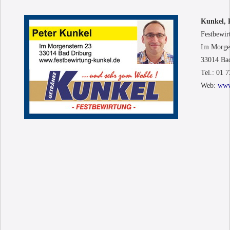
Kunkel, 
Festbewir
Im Morge
33014 Ba
Tel.: 01 
Web:
www