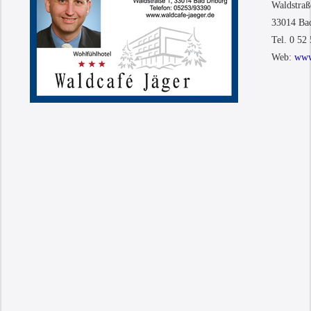
Waldstraß
33014 Ba
Tel. 0 52 
Web:
www