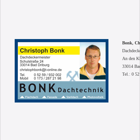
Bonk, Ch
Dachdeck
An den K
33014 Ba
Tel.: 0 52