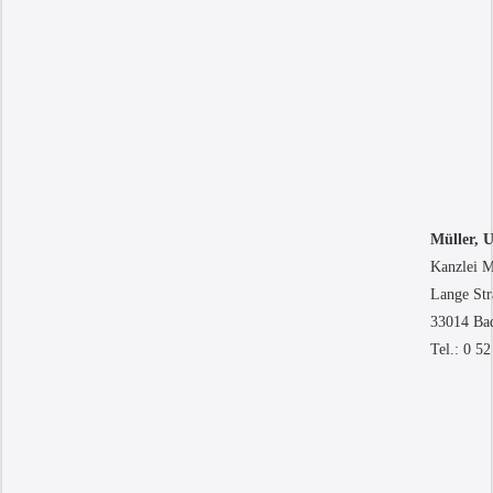
Müller, U
Kanzlei M
Lange Str
33014 Ba
Tel.: 0 52